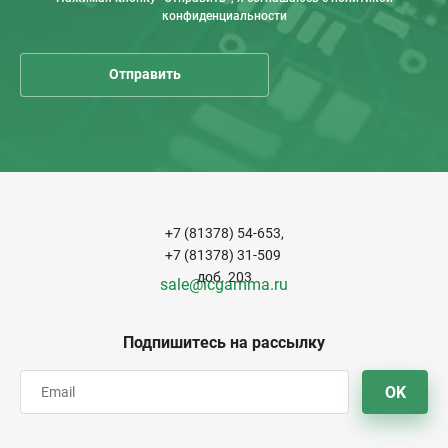
конфиденциальности
+7 (81378) 54-653,
+7 (81378) 31-509
доб. 203
sale@icgamma.ru
Подпишитесь на рассылку
OK