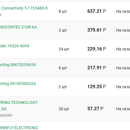
Connectivity 5-1735480-8
637.21
Р
8 шт
На скл
y
INOCONTEC Z108-6A
379.61
Р
3 шт
На скл
lex 74320-4004
229.16
Р
24 шт
На скл
rting 09670255654
217.91
Р
6 шт
На скл
rting 09185506324
129.25
Р
2 шт
На скл
PRING TECHNOLOGY
57.27
Р
.DA
20 шт
На скл
NOLOGY
ONNFLY ELECTRONIC