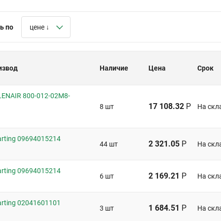
ь по
цене ↓
извод
Наличие
Цена
Срок
ENAIR 800-012-02M8-
17 108.32
Р
8 шт
На скл
rting 09694015214
2 321.05
Р
44 шт
На скл
rting 09694015214
2 169.21
Р
6 шт
На скл
rting 02041601101
1 684.51
Р
3 шт
На скл