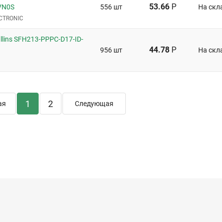
53.66
Р
VN0S
556 шт
На скл
CTRONIC
lins SFH213-PPPC-D17-ID-
44.78
Р
956 шт
На скл
1
2
ая
Следующая