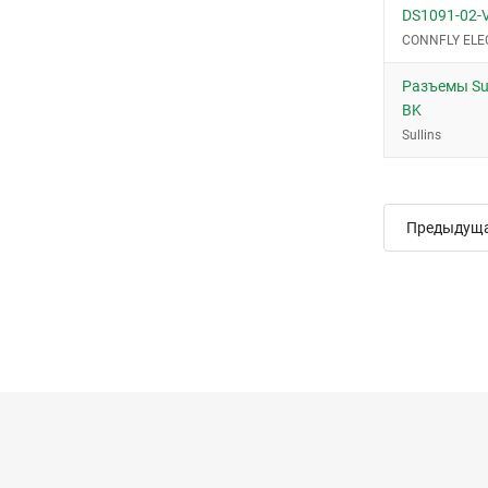
DS1091-02-
CONNFLY ELE
Разъемы Sul
BK
Sullins
Предыдущ