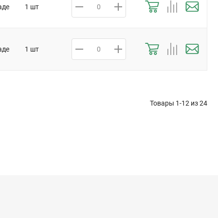
аде
1 шт
аде
1 шт
Товары 1-12 из
24