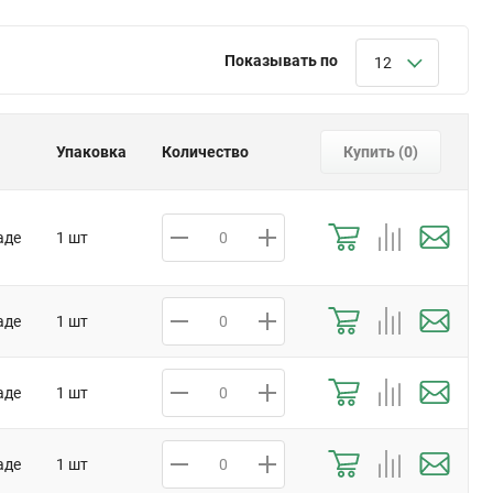
Показывать по
12
Упаковка
Количество
Купить (
0
)
аде
1 шт
аде
1 шт
аде
1 шт
аде
1 шт