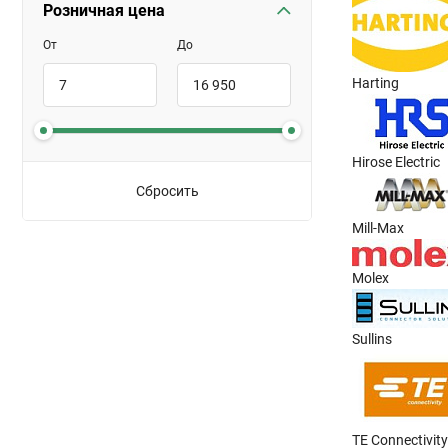
Розничная цена
От
До
Harting
Hirose Electric
Сбросить
Mill-Max
Molex
Sullins
TE Connectivity