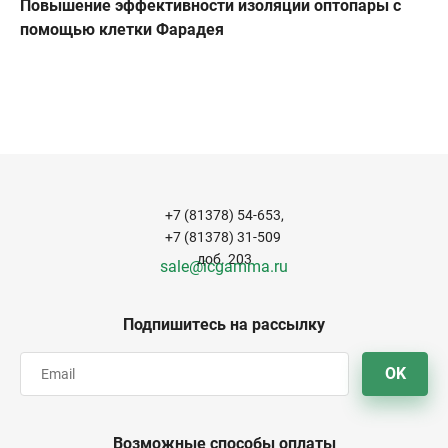
Повышение эффективности изоляции оптопары с
помощью клетки Фарадея
+7 (81378) 54-653,
+7 (81378) 31-509
доб. 203
sale@icgamma.ru
Подпишитесь на рассылку
OK
Возможные способы оплаты