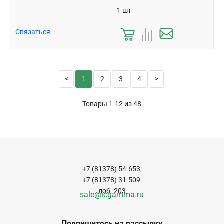
1 шт
Связаться
1
2
3
4
Товары 1-12 из
48
+7 (81378) 54-653,
+7 (81378) 31-509
доб. 203
sale@icgamma.ru
Подпишитесь на рассылку