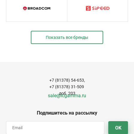
Показать все бренды
+7 (81378) 54-653,
+7 (81378) 31-509
доб. 203
sale@icgamma.ru
Подпишитесь на рассылку
OK